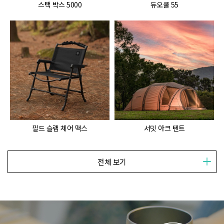
스택 박스 5000
듀오쿨 55
필드 슬랩 체어 맥스
서밋 아크 텐트
전체 보기