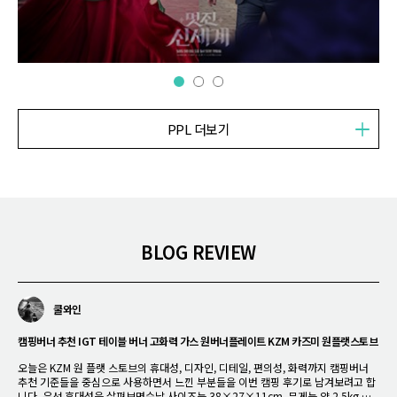
PPL 더보기
BLOG REVIEW
쿨와인
유주파파
은준
캠핑버너 추천 IGT 테이블 버너 고화력 가스 원버너플레이트 KZM 카즈미 원플랫스토브
캠핑물통을 캠핑 워터저그로 바꿔주는 KZM TX 워터저그 유닛 일체형 받침대 추천
등산용품 낚시용품 캠핑용품 추천 KZM 베놈 카라비너 후기
오늘은 KZM 원 플랫 스토브의 휴대성, 디자인, 디테일, 편의성, 화력까지 캠핑버너
제가 자주 사용하는 KZM TX 캠핑물통 4.5L는 대용량이라 캠핑 워터저그 대용으로
등산 낚시 캠핑용품 추천 KZM 베놈 카라비너. 아웃도어 라이프를 즐기는 분들이라
추천 기준들을 중심으로 사용하면서 느낀 부분들을 이번 캠핑 후기로 남겨보려고 합
도 자주 사용하는데 무거워서 물을 따르기가 부담스러웠거든요. 근데 얼마 전 고객의
면 공감하시겠지만, 장비의 세계는 끝이 없습니다. 텐트나 타프 같은 큼직한 메인 장
니다. 우선 휴대성을 살펴보면수납 사이즈는 38×27×11cm, 무게는 약 2.5kg 정
니즈에 보답을 하듯 전용 워터저그 유닛을 출시를 했다고 하기에 가장 먼저 사용해봤
비도 중요하지만, 정작 현장에서 "아, 이거 하나 더 있었으면 좋았을 텐데"라고 가장